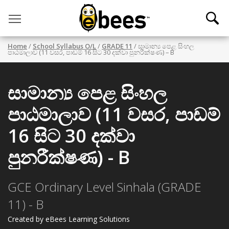
Toggle main menu visibility
Home
/
School Syllabus O/L
/
GRADE 11
/ සාමාන්‍ය පෙළ සිංහල
පාඨමාලාව (11 වසර, පාඩම් 16 සිට 30 දක්වා පුනරීක්ෂණ) – B
සාමාන්‍ය පෙළ සිංහල
පාඨමාලාව (11 වසර, පාඩම්
16 සිට 30 දක්වා
පුනරීක්ෂණ) - B
GCE Ordinary Level Sinhala (GRADE
11) - B
Created by eBees Learning Solutions