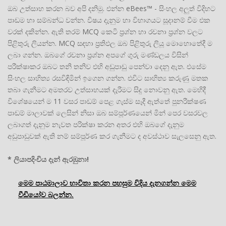
ඔබ උත්සාහ කරන බව අපි දනිමු. එන්න eBees™ - සිංහල අලුත් විදිහට
පාඩම හා සම්බන්ධ වන්න. විෂය දැනුම හා විභාගයට සූදානම් වීම එක
වරක් දකින්න. ඇති තරම් MCQ කෙටි ප්‍රශ්න හා රචනා ප්‍රශ්න වලට
පිළිතුරු ලියන්න. MCQ සඳහා ප්‍රතිඵල ඔබ පිළිතුරු ලියූ මොහොතේදී ම
ලබා ගන්න. ඔබගේ රචනා ප්‍රශ්න අපගේ ගුරු මණ්ඩලය විසින්
පරීක්ෂාකර ඔබට තනි තනිව එහි අඩුපාඩු පෙන්වා දෙනු ඇත. එසේම
සිංහල සාහිත්‍ය රසවිඳිමින් ඉගෙන ගන්න. එවිට සාහිත්‍ය කරුණු මතක
තබා ගැනීමට අමතරව උත්සාහයක් දැරීමට සිදු නොවනු ඇත. මෙහිදී
විශේෂයෙන් ම 11 වසර පාඩම් පෙළ ගැස්ම සෑදී ඇත්තේ පුනරීක්ෂණ
පාඩම් මාලාවක් ලෙසින් නිසා ඔබ සම්පූර්ණයෙන් මින් පෙර වසරවල
ලබාගත් දැනුම නැවත පරික්ෂා කරන අතර එහි ඔබගේ දැනුම
අඩුපාඩුවක් ඇති නම් සම්පූර්ණ කර ගැනීමට ද අවස්ථාව සැලසෙනු ඇත.
* ලියාපදිංචිය දැන් ඇරඹුනා!
මෙම පාඨමාලාව භාවිතා කරන පහසුම විදිය දැනගන්න මෙම
වීඩියෝව බලන්න.