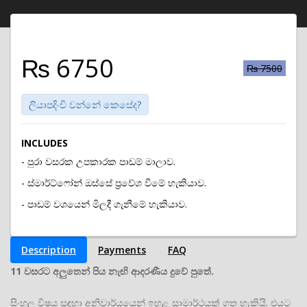
₨ 6750
₨ 7500
ලියාපදිංචි වන්නේ කෙසේද?
INCLUDES
- පුරා වසරක උපකාරක පාඩම් මාලාව.
- ස්මාර්ට්ෆෝන් ඔස්සේ ප්‍රවේශ වීමේ හැකියාව.
- පාඩම් වශයෙන් මිලදී ගැනීමේ හැකියාව.
Description
Payments
FAQ
11 වසරට අලුතෙන් පිය නැඟි ආදරණීය දුවේ පුතේ.
සිංහල විෂය සඳහා අනිවාර්යයෙන් ඉහළ සාමාර්ථයක් ගත හැකියි. එයට